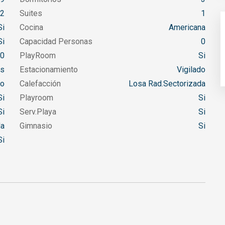
2
Suites
1
i
Cocina
Americana
i
Capacidad Personas
0
0
PlayRoom
Si
os
Estacionamiento
Vigilado
to
Calefacción
Losa Rad.Sectorizada
i
Playroom
Si
i
Serv.Playa
Si
da
Gimnasio
Si
i