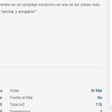
verano en un complejo exclusivo en una se las zonas más
 familiar y amigable?
na
Vista
Al Mar
e
Frente al Mar
No
0
Total m2
176
9
Dormitorios
3