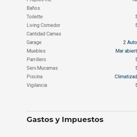
Baños
Toilette
S
Living Comedor
S
Cantidad Camas
Garage
2 Aut
Muebles
Mar abier
Parrillero
S
Serv.Mucamas
S
Piscina
Climatiza
Vigilancia
S
Gastos y Impuestos